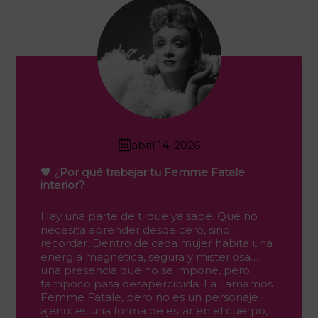
abril 14, 2026
🖤 ¿Por qué trabajar tu Femme Fatale
interior?
Hay una parte de ti que ya sabe. Que no
necesita aprender desde cero, sino
recordar. Dentro de cada mujer habita una
energía magnética, segura y misteriosa…
una presencia que no se impone, pero
tampoco pasa desapercibida. La llamamos
Femme Fatale, pero no es un personaje
ajeno: es una forma de estar en el cuerpo,