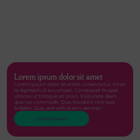
Lorem ipsum dolor sit amet
Lorem ipsum dolor sit amet consectetur. Amet
id dignissim id accumsan. Consequat feugiat
ultrices ut tristique et proin. Vulputate diam
quis nisl commodo. Quis tincidunt non quis
sodales. Quis sed velit id arcu aenean.
Lorem ipsum