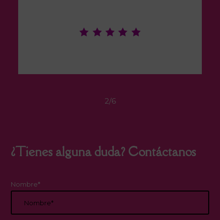
2
/
6
¿Tienes alguna duda? Contáctanos
Nombre*