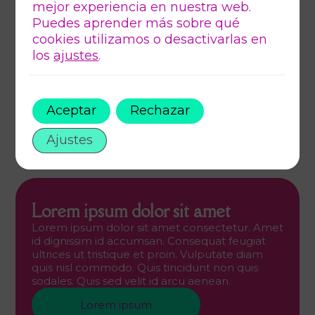
mejor experiencia en nuestra web.
Puedes aprender más sobre qué
cookies utilizamos o desactivarlas en
los
ajustes
.
Aceptar
Rechazar
Ajustes
Lorem ipsum dolor sit amet
Lorem ipsum dolor sit amet consectetur. Amet
id dignissim id accumsan. Consequat feugiat
ultrices ut tristique et proin. Vulputate diam
quis nisl commodo. Quis tincidunt non quis
sodales. Quis sed velit id arcu aenean.
Lorem ipsum