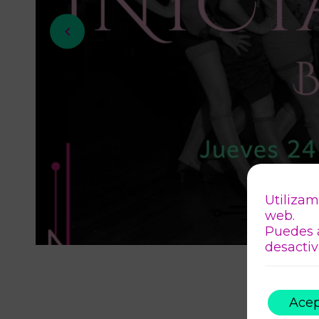
Utilizam
web.
Puedes 
desactiv
Acep