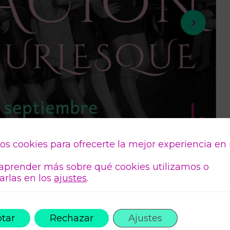
os cookies para ofrecerte la mejor experiencia en
aprender más sobre qué cookies utilizamos o
arlas en los
ajustes
.
tar
Rechazar
Ajustes