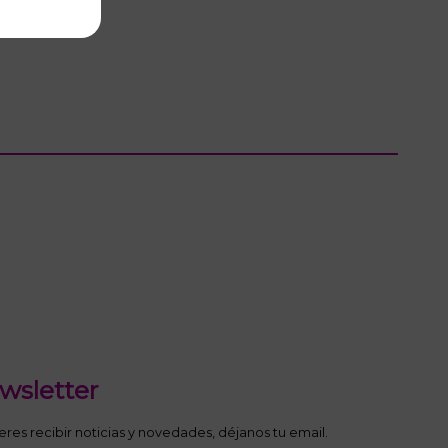
wsletter
ieres recibir noticias y novedades, déjanos tu email.