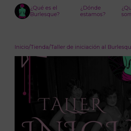
¿Qué es el
¿Dónde
¿Qu
Burlesque?
estamos?
so
Inicio
/
Tienda
/
Taller de iniciación al Burlesq