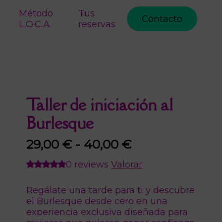
Método
Tus
Contacto
L.O.C.A.
reservas
Taller de iniciación al
Burlesque
Rango
29,00
€
-
40,00
€
de
0 reviews
Valorar
precios:
desde
Regálate una tarde para ti y descubre
el Burlesque desde cero en una
29,00 €
experiencia exclusiva diseñada para
hasta