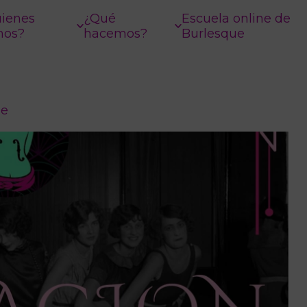
ienes
¿Qué
Escuela online de
mos?
hacemos?
Burlesque
ue