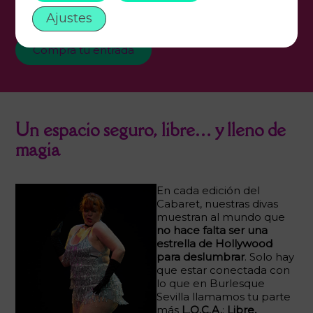
Leer más
Ajustes
Compra tu entrada
Un espacio seguro, libre… y lleno de
magia
En cada edición del
Cabaret, nuestras divas
muestran al mundo que
no hace falta ser una
estrella de Hollywood
para deslumbrar
. Solo hay
que estar conectada con
lo que en Burlesque
Sevilla llamamos tu parte
más
L.O.C.A.
:
Libre,