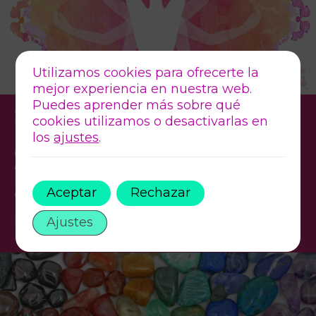
Utilizamos cookies para ofrecerte la
mejor experiencia en nuestra web.
Puedes aprender más sobre qué
1. CONEXION
cookies utilizamos o desactivarlas en
los
ajustes
.
Comenzamos con un momento para conectar
contigo.
Para respirar. Para soltar el ruido de fuera. Para
Aceptar
Rechazar
empezar a preparar tu cuerpo y tu mente.
Ajustes
Este es el momento donde todo empieza a cambiar.