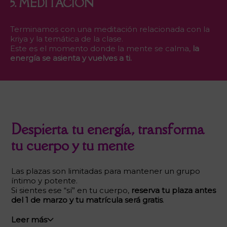
5. MEDITACION
Terminamos con una meditación relacionada con la
kriya y la temática de la clase.
Este es el momento donde la mente se calma,
la
energía se asienta y vuelves a ti.
Despierta tu energía, transforma
tu cuerpo y tu mente
Las plazas son limitadas para mantener un grupo
íntimo y potente.
Si sientes ese “sí” en tu cuerpo,
reserva tu plaza antes
del 1 de marzo y tu matrícula será gratis
.
Leer más