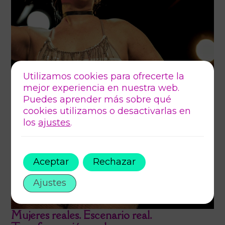
Utilizamos cookies para ofrecerte la
mejor experiencia en nuestra web.
Puedes aprender más sobre qué
cookies utilizamos o desactivarlas en
los
ajustes
.
Aceptar
Rechazar
Ajustes
Mujeres reales. Escenario real.