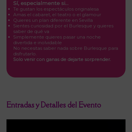
Sí, especialmente si…
Te gustan los espectáculos originalesa
Amas el cabaret, el teatro o el glamour
Quieres un plan diferente en Sevilla
Sientes curiosidad por el Burlesque y quieres
saber de qué va
Simplemente quieres pasar una noche
divertida e inolvidable
No necesitas saber nada sobre Burlesque para
disfrutarlo.
Solo venir con ganas de dejarte sorprender.
Entradas y Detalles del Evento