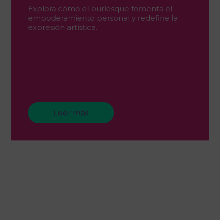
Explora cómo el burlesque fomenta el
empoderamiento personal y redefine la
expresión artística.
Leer más