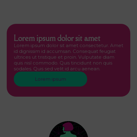
Lorem ipsum dolor sit amet
Lorem ipsum dolor sit amet consectetur. Amet
id dignissim id accumsan. Consequat feugiat
ultrices ut tristique et proin. Vulputate diam
quis nisl commodo. Quis tincidunt non quis
sodales. Quis sed velit id arcu aenean.
Lorem ipsum