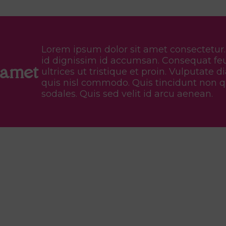
Lorem ipsum dolor sit amet consectetur
id dignissim id accumsan. Consequat fe
 amet
ultrices ut tristique et proin. Vulputate 
quis nisl commodo. Quis tincidunt non q
sodales. Quis sed velit id arcu aenean.