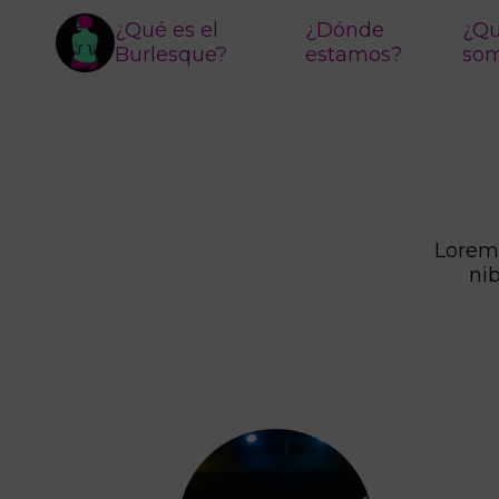
¿Qué es el
¿Dónde
¿Qu
Burlesque?
estamos?
so
Lorem 
ni