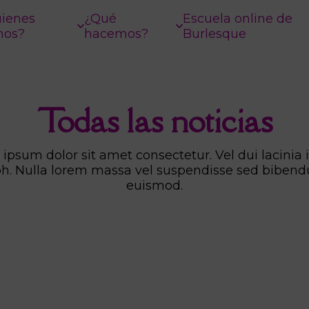
ienes
¿Qué
Escuela online de
mos?
hacemos?
Burlesque
Todas las noticias
ipsum dolor sit amet consectetur. Vel dui lacinia i
bh. Nulla lorem massa vel suspendisse sed biben
euismod.