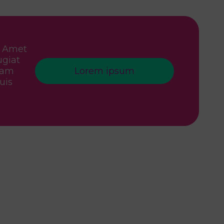
. Amet
ugiat
diam
Lorem ipsum
uis