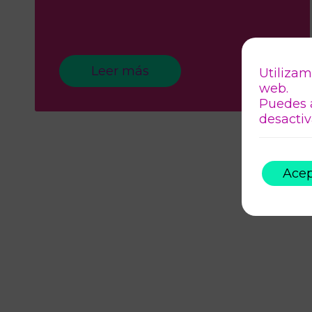
Leer más
Utilizam
web.
Puedes 
desactiv
Acep