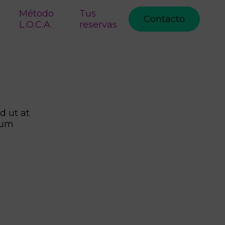
Método
Tus
Contacto
L.O.C.A.
reservas
d ut at
dum