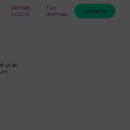
Método
Tus
Contacto
L.O.C.A.
reservas
d ut at
dum