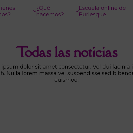
ienes
¿Qué
Escuela online de
mos?
hacemos?
Burlesque
Todas las noticias
ipsum dolor sit amet consectetur. Vel dui lacinia i
bh. Nulla lorem massa vel suspendisse sed biben
euismod.