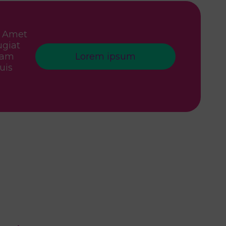
. Amet
ugiat
diam
Lorem ipsum
uis