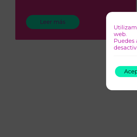
Leer más
Utilizam
web.
Puedes 
desactiv
Acep