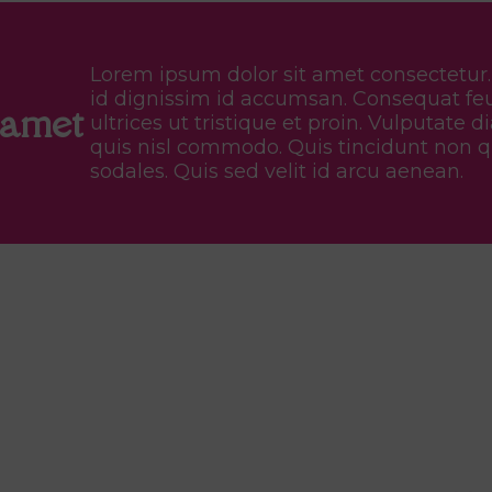
Lorem ipsum dolor sit amet consectetur
id dignissim id accumsan. Consequat fe
 amet
ultrices ut tristique et proin. Vulputate 
quis nisl commodo. Quis tincidunt non q
sodales. Quis sed velit id arcu aenean.