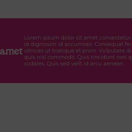
Lorem ipsum dolor sit amet consectetur
id dignissim id accumsan. Consequat fe
 amet
ultrices ut tristique et proin. Vulputate 
quis nisl commodo. Quis tincidunt non q
sodales. Quis sed velit id arcu aenean.