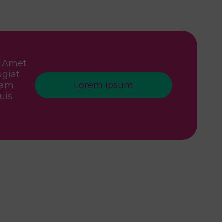
. Amet
ugiat
diam
Lorem ipsum
uis