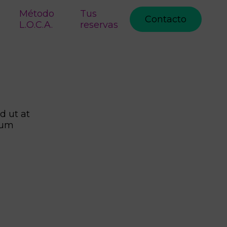
Método
Tus
Contacto
L.O.C.A.
reservas
d ut at
dum