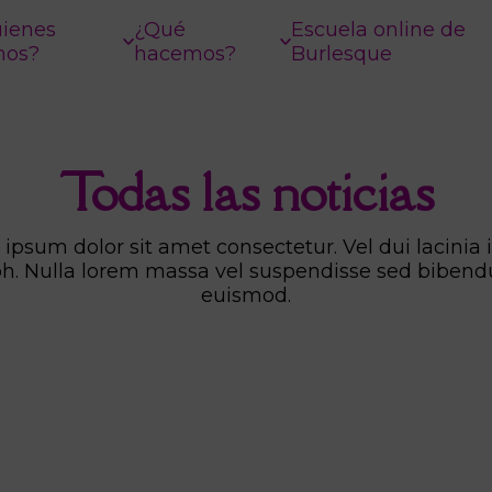
ienes
¿Qué
Escuela online de
mos?
hacemos?
Burlesque
Todas las noticias
ipsum dolor sit amet consectetur. Vel dui lacinia i
bh. Nulla lorem massa vel suspendisse sed biben
euismod.