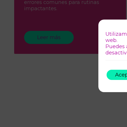
errores comunes para rutinas
impactantes.
Utilizam
Leer más
web.
Puedes 
desactiv
Acep