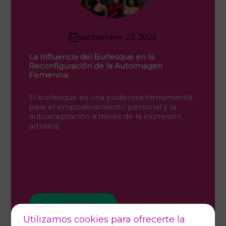
septiembre 23, 2025
La Influencia del Burlesque en la
Reconfiguración de la Autoimagen
Femenina
El burlesque es una poderosa herramienta
para el empoderamiento personal y la
autoaceptación a través de la expresión
artística.
Leer más
Utilizamos cookies para ofrecerte la