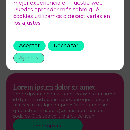
mejor experiencia en nuestra web.
Puedes aprender más sobre qué
cookies utilizamos o desactivarlas en
los
ajustes
.
Aceptar
Rechazar
Ajustes
Lorem ipsum dolor sit amet
Lorem ipsum dolor sit amet consectetur. Amet
id dignissim id accumsan. Consequat feugiat
ultrices ut tristique et proin. Vulputate diam
quis nisl commodo. Quis tincidunt non quis
sodales. Quis sed velit id arcu aenean.
Lorem ipsum