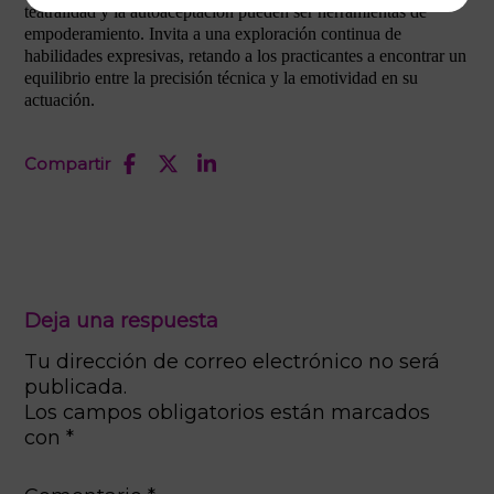
teatralidad y la autoaceptación pueden ser herramientas de
empoderamiento. Invita a una exploración continua de
habilidades expresivas, retando a los practicantes a encontrar un
equilibrio entre la precisión técnica y la emotividad en su
actuación.
Compartir
Deja una respuesta
Tu dirección de correo electrónico no será
publicada.
Los campos obligatorios están marcados
con
*