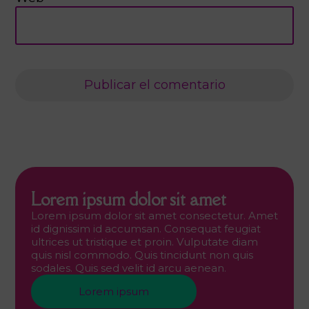
Lorem ipsum dolor sit amet
Lorem ipsum dolor sit amet consectetur. Amet
id dignissim id accumsan. Consequat feugiat
ultrices ut tristique et proin. Vulputate diam
quis nisl commodo. Quis tincidunt non quis
sodales. Quis sed velit id arcu aenean.
Lorem ipsum