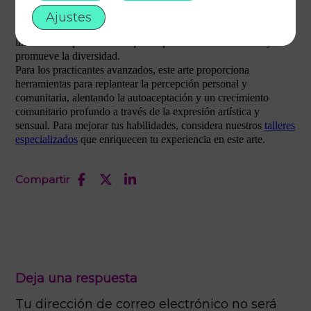
Desde un enfoque técnico, el burlesque explora las dinámicas
de poder y representación escénica, subvirtiendo normas
Ajustes
culturales con cada actuación. Se posiciona como una
intervención performativa que empodera a los individuos y
promueve la diversidad.
Para los practicantes avanzados, este arte proporciona
herramientas para replantear la percepción personal y
comunitaria, alentando la autoaceptación y un crecimiento
comunitario profundo a través de la expresión artística y
sensual. Para mejorar tus habilidades, considera nuestros
talleres
especializados
que enriquecen tu experiencia en este arte.
Compartir
Deja una respuesta
Tu dirección de correo electrónico no será