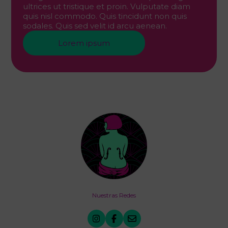
ultrices ut tristique et proin. Vulputate diam
quis nisl commodo. Quis tincidunt non quis
sodales. Quis sed velit id arcu aenean.
Lorem ipsum
Nuestras Redes