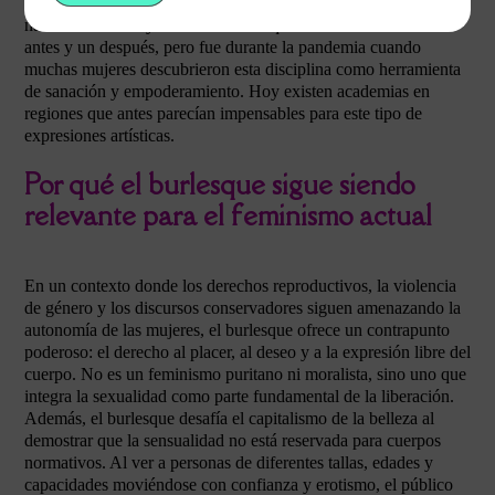
escuelas en Santiago y Valparaíso se pasó a una presencia
nacional. El reality “Cabaret Burlesque” en 2012 marcó un
antes y un después, pero fue durante la pandemia cuando
muchas mujeres descubrieron esta disciplina como herramienta
de sanación y empoderamiento. Hoy existen academias en
regiones que antes parecían impensables para este tipo de
expresiones artísticas.
Por qué el burlesque sigue siendo
relevante para el feminismo actual
En un contexto donde los derechos reproductivos, la violencia
de género y los discursos conservadores siguen amenazando la
autonomía de las mujeres, el burlesque ofrece un contrapunto
poderoso: el derecho al placer, al deseo y a la expresión libre del
cuerpo. No es un feminismo puritano ni moralista, sino uno que
integra la sexualidad como parte fundamental de la liberación.
Además, el burlesque desafía el capitalismo de la belleza al
demostrar que la sensualidad no está reservada para cuerpos
normativos. Al ver a personas de diferentes tallas, edades y
capacidades moviéndose con confianza y erotismo, el público