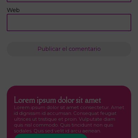
Web
Lorem ipsum dolor sit amet
Lorem ipsum dolor sit amet consectetur. Amet
id dignissim id accumsan. Consequat feugiat
ultrices ut tristique et proin. Vulputate diam
quis nisl commodo. Quis tincidunt non quis
sodales. Quis sed velit id arcu aenean.