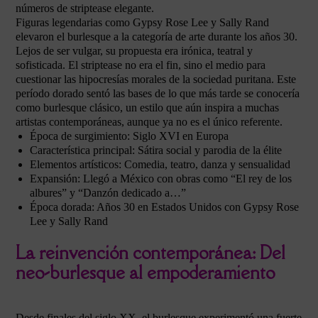
números de striptease elegante.
Figuras legendarias como Gypsy Rose Lee y Sally Rand
elevaron el burlesque a la categoría de arte durante los años 30.
Lejos de ser vulgar, su propuesta era irónica, teatral y
sofisticada. El striptease no era el fin, sino el medio para
cuestionar las hipocresías morales de la sociedad puritana. Este
período dorado sentó las bases de lo que más tarde se conocería
como burlesque clásico, un estilo que aún inspira a muchas
artistas contemporáneas, aunque ya no es el único referente.
Época de surgimiento: Siglo XVI en Europa
Característica principal: Sátira social y parodia de la élite
Elementos artísticos: Comedia, teatro, danza y sensualidad
Expansión: Llegó a México con obras como “El rey de los
albures” y “Danzón dedicado a…”
Época dorada: Años 30 en Estados Unidos con Gypsy Rose
Lee y Sally Rand
La reinvención contemporánea: Del
neo-burlesque al empoderamiento
Desde finales del siglo XX, el burlesque experimentó una fuerte