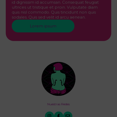
id dignissim id accumsan. Consequat feugiat
ultrices ut tristique et proin. Vulputate diam
quis nisl commodo. Quis tincidunt non quis
sodales. Quis sed velit id arcu aenean.
Lorem ipsum
Nuestras Redes