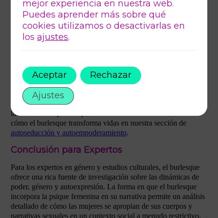
mejor experiencia en nuestra web.
Puedes aprender más sobre qué
cookies utilizamos o desactivarlas en
El burlesque es mucho más que una forma de entretenimiento;
es un vehículo de autoaceptación y empoderamiento femenino.
los
ajustes
.
A través del burlesque, las mujeres pueden explorar y abrazar su
autoamor, desafiando las normas sociales y redefiniendo la
feminidad en sus propios términos.
Aceptar
Rechazar
La autoaceptación y el empoderamiento obtenidos del burlesque
tienen el potencial de transformar vidas. Fomenta la confianza y
la celebración del cuerpo, inspirando a otras mujeres a cultivar
Ajustes
una relación positiva con ellas mismas y a desafiar las
limitaciones impuestas por la sociedad. Descubre más sobre
cómo el burlesque transforma vidas en nuestra sección de
autoseducción y autoempoderamiento
.
Conclusión para Expertos
Para los expertos en género y estudios culturales, el burlesque
ofrece una rica fuente de investigación sobre las dinámicas de
poder, género y autoexpresión. La forma en que el burlesque
incorpora la psique femenina en su narrativa permite un análisis
detallado de cómo las mujeres se apropian de sus cuerpos y
narrativas sexuales en un contexto social a menudo restrictivo.