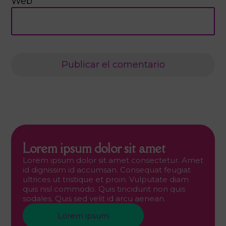
Web
Lorem ipsum dolor sit amet
Lorem ipsum dolor sit amet consectetur. Amet
id dignissim id accumsan. Consequat feugiat
ultrices ut tristique et proin. Vulputate diam
quis nisl commodo. Quis tincidunt non quis
sodales. Quis sed velit id arcu aenean.
Lorem ipsum