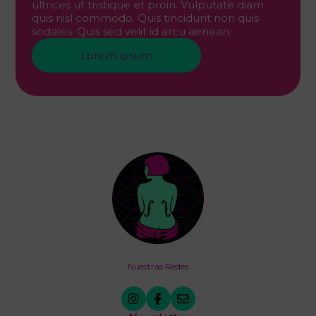
ultrices ut tristique et proin. Vulputate diam
quis nisl commodo. Quis tincidunt non quis
sodales. Quis sed velit id arcu aenean.
Lorem ipsum
Nuestras Redes