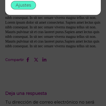
Lorem ipsum dolor sit amet consectetur. Sapien amet lectus quis
Ajustes
nibh consequat. In sit nec ornare viverra magna tellus sit non.
Mauris pulvinar sit et cras laoreet purus.Sapien amet lectus quis
nibh consequat. In sit nec ornare viverra magna tellus sit non.
Lorem ipsum dolor sit amet consectetur. Sapien amet lectus quis
nibh consequat. In sit nec ornare viverra magna tellus sit non.
Mauris pulvinar sit et cras laoreet purus.Sapien amet lectus quis
nibh consequat. In sit nec ornare viverra magna tellus sit non.
Mauris pulvinar sit et cras laoreet purus.Sapien amet lectus quis
nibh consequat. In sit nec ornare viverra magna tellus sit non.
Compartir
Deja una respuesta
Tu dirección de correo electrónico no será