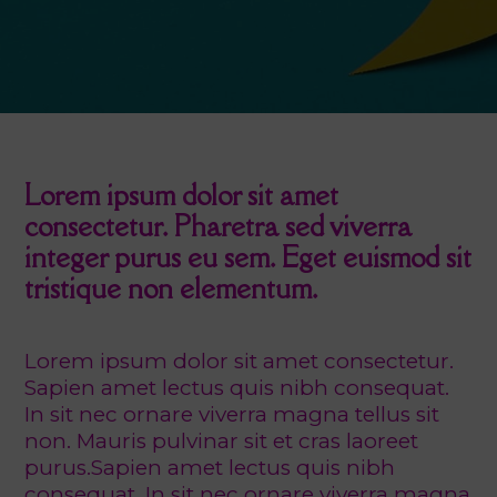
Lorem ipsum dolor sit amet
consectetur. Pharetra sed viverra
integer purus eu sem. Eget euismod sit
tristique non elementum.
Lorem ipsum dolor sit amet consectetur.
Sapien amet lectus quis nibh consequat.
In sit nec ornare viverra magna tellus sit
non. Mauris pulvinar sit et cras laoreet
purus.Sapien amet lectus quis nibh
consequat. In sit nec ornare viverra magna