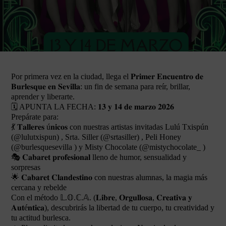
Por primera vez en la ciudad, llega el 𝐏𝐫𝐢𝐦𝐞𝐫 𝐄𝐧𝐜𝐮𝐞𝐧𝐭𝐫𝐨 𝐝𝐞
𝐁𝐮𝐫𝐥𝐞𝐬𝐪𝐮𝐞 𝐞𝐧 𝐒𝐞𝐯𝐢𝐥𝐥𝐚: un fin de semana para reír, brillar,
aprender y liberarte.
🗓 APUNTA LA FECHA: 𝟏𝟑 𝐲 𝟏𝟒 𝐝𝐞 𝐦𝐚𝐫𝐳𝐨 𝟐𝟎𝟐𝟔
Prepárate para:
💃 𝐓𝐚𝐥𝐥𝐞𝐫𝐞𝐬 ú𝐧𝐢𝐜𝐨𝐬 con nuestras artistas invitadas Lulú Txispún
(@lulutxispun) , Srta. Siller (@srtasiller) , Peli Honey
(@burlesquesevilla ) y Misty Chocolate (@mistychocolate_ )
🎭 𝐂𝐚𝐛𝐚𝐫𝐞𝐭 𝐩𝐫𝐨𝐟𝐞𝐬𝐢𝐨𝐧𝐚𝐥 lleno de humor, sensualidad y
sorpresas
🌟 𝐂𝐚𝐛𝐚𝐫𝐞𝐭 𝐂𝐥𝐚𝐧𝐝𝐞𝐬𝐭𝐢𝐧𝐨 con nuestras alumnas, la magia más
cercana y rebelde
Con el método 𝕃.𝕆.ℂ.𝔸. (𝐋𝐢𝐛𝐫𝐞, 𝐎𝐫𝐠𝐮𝐥𝐥𝐨𝐬𝐚, 𝐂𝐫𝐞𝐚𝐭𝐢𝐯𝐚 𝐲
𝐀𝐮𝐭é𝐧𝐭𝐢𝐜𝐚), descubrirás la libertad de tu cuerpo, tu creatividad y
tu actitud burlesca.