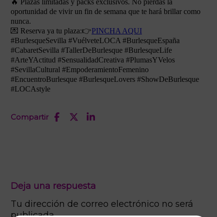
🔥 Plazas limitadas y packs exclusivos. No pierdas la
oportunidad de vivir un fin de semana que te hará brillar como
nunca.
💌 Reserva ya tu plaza:👉
PINCHA AQUI
#BurlesqueSevilla #VuélveteLOCA #BurlesqueEspaña
#CabaretSevilla #TallerDeBurlesque #BurlesqueLife
#ArteYActitud #SensualidadCreativa #PlumasYVelos
#SevillaCultural #EmpoderamientoFemenino
#EncuentroBurlesque #BurlesqueLovers #ShowDeBurlesque
#LOCAstyle
Compartir
Deja una respuesta
Tu dirección de correo electrónico no será
publicada.