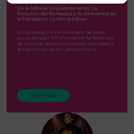
De la Sátira al Empoderamiento: La
Evolución del Burlesque y Su Relevancia en
el Feminismo Contemporáneo
El burlesque ha evolucionado de sátira
social del siglo XVI a herramienta feminista
de empoderamiento corporal, diversidad y
liberación sexual en Latinoamérica.
Leer más