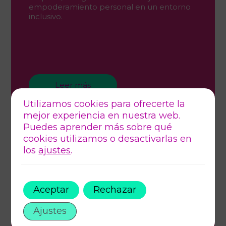
empoderamiento personal en un entorno
inclusivo.
Leer más
Utilizamos cookies para ofrecerte la
mejor experiencia en nuestra web.
Puedes aprender más sobre qué
cookies utilizamos o desactivarlas en
los
ajustes
.
Aceptar
Rechazar
Ajustes
junio 30, 2026