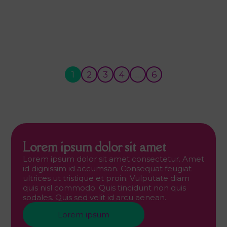
1
2
3
4
…
6
Lorem ipsum dolor sit amet
Lorem ipsum dolor sit amet consectetur. Amet
id dignissim id accumsan. Consequat feugiat
ultrices ut tristique et proin. Vulputate diam
quis nisl commodo. Quis tincidunt non quis
sodales. Quis sed velit id arcu aenean.
Lorem ipsum