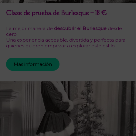
Clase de prueba de Burlesque – 18 €
La mejor manera de
descubrir el Burlesque
desde
cero.
Una experiencia accesible, divertida y perfecta para
quienes quieren empezar a explorar este estilo.
Más información