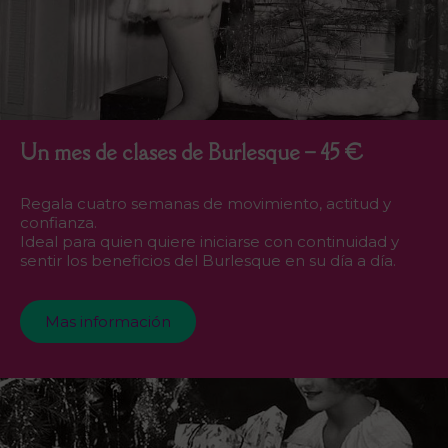
Un mes de clases de Burlesque – 45 €
Regala cuatro semanas de movimiento, actitud y
confianza.
Ideal para quien quiere iniciarse con continuidad y
sentir los beneficios del Burlesque en su día a día.
Mas información