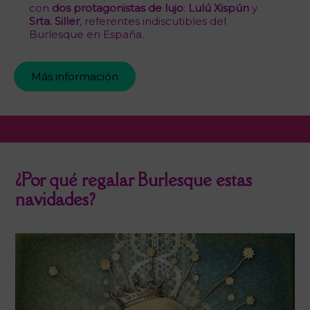
con
dos protagonistas de lujo
:
Lulú Xispún
y
Srta. Siller
, referentes indiscutibles del
Burlesque en España.
Más información
¿Por qué regalar Burlesque estas
navidades?