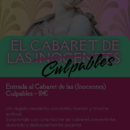
Entrada al Cabaret de las (Inocentes)
Culpables – 10€
Un regalo navideño con brillo, humor y mucha
actitud.
Sorprende con una noche de cabaret irreverente,
divertido y deliciosamente picante.