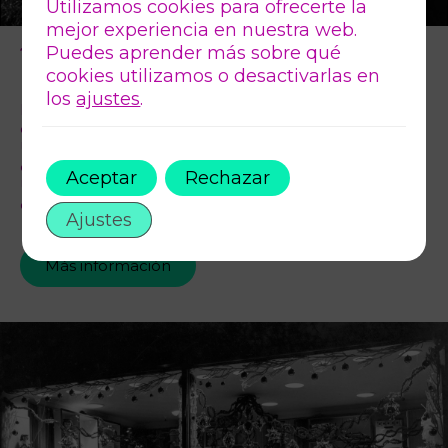
Utilizamos cookies para ofrecerte la
mejor experiencia en nuestra web.
Puedes aprender más sobre qué
Taller de Burlesque & Foto Boudoir – 70€
cookies utilizamos o desactivarlas en
los
ajustes
.
El regalo estrella para quienes buscan una
experiencia transformadora.
Una mañana de movimiento, autocuidado, actitud y
empoderamiento.
Aceptar
Rechazar
Una vivencia perfecta para regalar bienestar,
conexión y brillo.
Ajustes
Más información